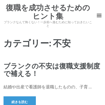
コ
復職を成功させるための
ン
ヒント集
テ
ン
ブランクなんて怖くない！一歩前へ進むために知っておきたいこ
と
ツ
へ
カテゴリー:
不安
ス
キ
ッ
プ
ブランクの不安は復職支援制度
(Enter
で補える！
を
押
結婚や出産で看護師を退職したものの、子育 …
す)
続きを読む