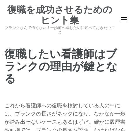
コ
復職を成功させるための
ン
ヒント集
テ
ン
ブランクなんて怖くない！一歩前へ進むために知っておきたいこ
と
ツ
へ
復職したい看護師はブ
ス
キ
ランクの理由が鍵とな
ッ
る
プ
(Enter
を
押
これから看護師への復職を検討している人の中に
す)
は、ブランクの長さがネックになり、なかなか一歩
が踏み出せないケースもあるはずだ。確かに履歴書
や面接では、ブランクの長さを説明しなければなら