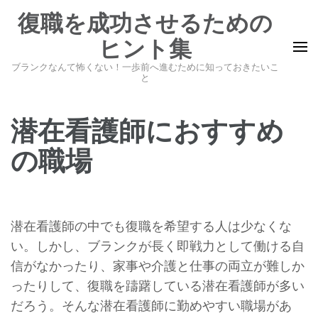
コ
復職を成功させるための
ン
ヒント集
テ
ン
ブランクなんて怖くない！一歩前へ進むために知っておきたいこ
と
ツ
へ
潜在看護師におすすめ
ス
キ
の職場
ッ
プ
(Enter
潜在看護師の中でも復職を希望する人は少なくな
を
い。しかし、ブランクが長く即戦力として働ける自
押
信がなかったり、家事や介護と仕事の両立が難しか
す)
ったりして、復職を躊躇している潜在看護師が多い
だろう。そんな潜在看護師に勤めやすい職場があ